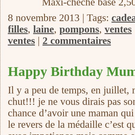
Maxi-chèche base 2,5
8 novembre 2013 | Tags:
cade
filles
,
laine
,
pompons
,
ventes
ventes
|
2 commentaires
Happy Birthday M
Il y a peu de temps, en juille
chut!!! je ne vous dirais pas so
chance d’avoir une maman qui 
le revers de la médaille c’est qu