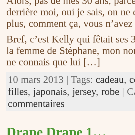
Alors, pas de mes 30 ans, parce 
derrière moi, oui je sais, on ne 
plus, comment ça, vous n’avez r
Bref, c’est Kelly qui fêtait ses 
la femme de Stéphane, mon nordi
ne connais que lui […]
10 mars 2013 | Tags:
cadeau
,
c
filles
,
japonais
,
jersey
,
robe
| C
commentaires
Drape Drape 1…