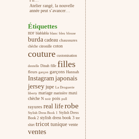
Fil…
Atelier rangé, la nouvelle
année peut s’avancer…
Étiquettes
blablabla
blanc
bleu
BDF
blouse
burda
cadeau
chaussures
coton
chèche
citronille
couture
customisation
filles
Dinah
fille
dentelle
garçons
fleurs
Hannah
garçon
Instagram
japonais
jersey
jupe
La Droguerie
mariage
maxi
marinière
liberty
pois
chèche
N
noir
pull
robe
real life
rayures
Stylish Dress
Stylish Dress Book 1
stylish dress book 3
Book 2
tee
tricot
tunique
vente
shirt
ventes