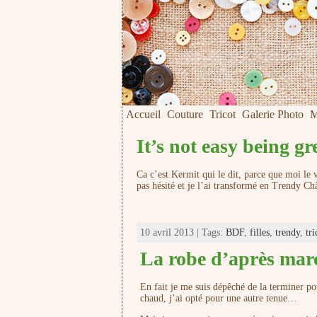
Accueil
Couture
Tricot
Galerie Photo
M
It’s not easy being 
Ca c’est Kermit qui le dit, parce que moi le ve
pas hésité et je l’ai transformé en Trendy Ch
10 avril 2013 | Tags:
BDF
,
filles
,
trendy
,
tri
La robe d’après ma
En fait je me suis dépêché de la terminer po
chaud, j’ai opté pour une autre tenue…