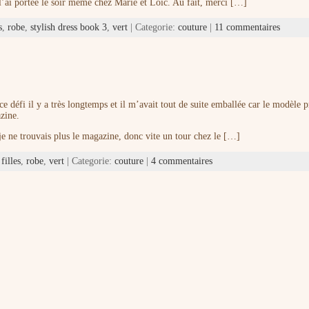
 l’ai portée le soir même chez Marie et Loïc. Au fait, merci […]
s
,
robe
,
stylish dress book 3
,
vert
| Categorie:
couture
|
11 commentaires
ce défi il y a très longtemps et il m’avait tout de suite emballée car le modèle 
azine.
 je ne trouvais plus le magazine, donc vite un tour chez le […]
,
filles
,
robe
,
vert
| Categorie:
couture
|
4 commentaires