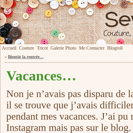
Accueil
Couture
Tricot
Galerie Photo
Me Contacter
Blogroll
«
Bientôt la rentrée…
Vacances…
Non je n’avais pas disparu de la
il se trouve que j’avais difficil
pendant mes vacances. J’ai pu 
Instagram mais pas sur le blog.