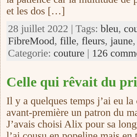
et les dos […]
28 juillet 2022 | Tags:
bleu
,
co
FibreMood
,
fille
,
fleurs
,
jaune
Categorie:
couture
|
126 comme
Celle qui rêvait du 
Il y a quelques temps j’ai eu la
avant-première un patron du m
J’avais choisi Alix pour sa longu
l’ai cousu en popeline mais en t